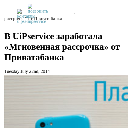
UiPservice
»
Блог
»
В UiPservice заработала “Мгновенная
рассрочка” от Приватабанка
В UiPservice заработала
«Мгновенная рассрочка» от
Приватабанка
Tuesday July 22nd, 2014