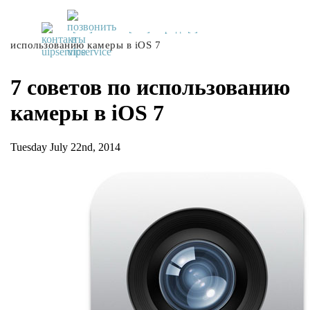
UiPservice
»
[:ru]Советы[:ua]Поради[:]
»
7 советов по
использованию камеры в iOS 7
7 советов по использованию
камеры в iOS 7
Tuesday July 22nd, 2014