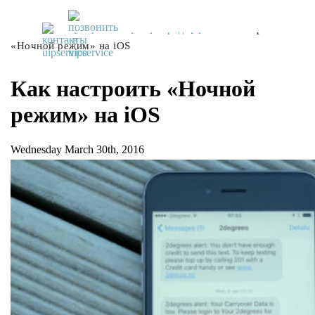
UiPservice
»
[:ru]Советы[:ua]Поради[:]
»
Как настроить
«Ночной режим» на iOS
Как настроить «Ночной
режим» на iOS
Wednesday March 30th, 2016