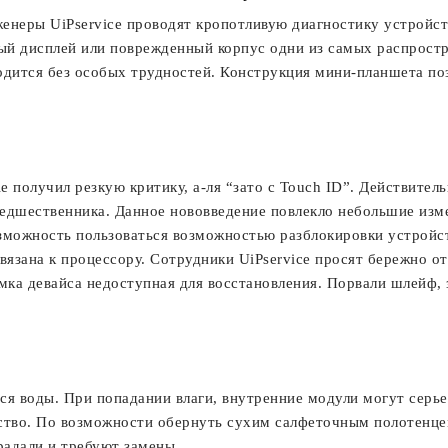
женеры UiPservice проводят кропотливую диагностику устройс
ый дисплей или поврежденный корпус одни из самых распрост
водится без особых трудностей. Конструкция мини-планшета по
e получил резкую критику, а-ля “зато с Touch ID”. Действител
едшественника. Данное нововведение повлекло небольшие изме
озможность пользоваться возможностью разблокировки устройст
вязана к процессору. Сотрудники UiPservice просят бережно о
омка девайса недоступная для восстановления. Порвали шлейф,
тся воды. При попадании влаги, внутренние модули могут серь
тво. По возможности обернуть сухим салфеточным полотенцем 
радали и требуют замены.