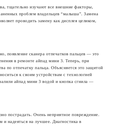
тва, тщательно изучают все внешние факторы,
раненных проблем владельцев “малыша”. Замена
зволяет проводить замену как дисплея целиком,
ьно, появление сканера отпечатков пальцев — это
нения в ремонте айпад мини 3. Теперь, при
ва по отпечатку пальца. Объясняется это защитой
тноситься к своим устройствам с технологией
 залили айпад мини 3 водой и кнопка сгнила —
езно пострадать. Очень неприятное повреждение.
и надеяться на лучшее. Диагностика в