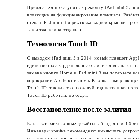
Прежде чем приступить к ремонту iPad mini 3, ин
влияющие на функционирование планшета. Разбит
стекла iPad mini 3 и рихтовка задней крышки про
так и тачскрина отдельно.
Технология Touch ID
С выходом iPad mini 3 в 2014, новый планшет Appl
единственное кардинальное отличие малыша от пр
замене кнопки Home в iPad mini 3 вы потеряете в
корпорации Apple от взлома. Кнопка намертво при
Touch ID, так как это, пожалуй, единственная пол
Touch ID работать не будет.
Восстановление после залития
Как и все электронные девайсы, айпад мини 3 бои
Инженеры крайне рекомендуют выключить устройс
мастерской укажет даст понять какие модули пост