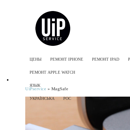
ЦЕНЫ
РЕМОНТ IPHONE
РЕМОНТ IPAD
РЕМОНТ APPLE WATCH
ЯЗЫК
UiPservice
»
MagSafe
УКРАЇНСЬКА
РОС