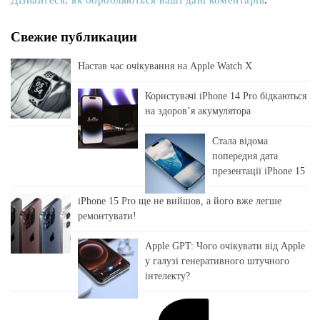
Дізнайтеся, як обробляються ваші дані коментарів
.
Свежие публикации
Настав час очікування на Apple Watch X
Користувачі iPhone 14 Pro бідкаються
на здоровʼя акумулятора
Стала відома
попередня дата
презентації iPhone 15
iPhone 15 Pro ще не вийшов, а його вже легше
ремонтувати!
Apple GPT: Чого очікувати від Apple
у галузі генеративного штучного
інтелекту?