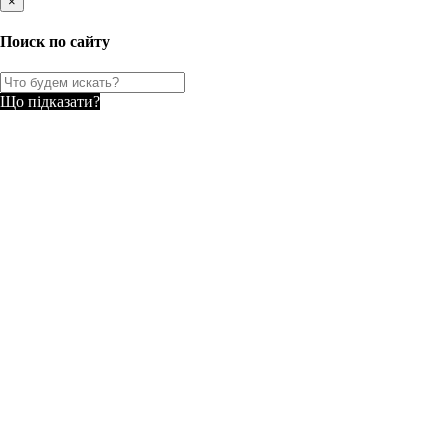
×
Поиск по сайту
Що підказати?