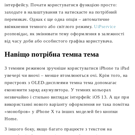
інтерфейсу. Почати користуватися функцією просто:
заходьте в налаштування та натискаєте на потрібний
перемикач. Однак є ще одна опція – автоматичне
ввімкнення темного або світлого режиму.
UiPservice
розповідає, як змінювати тему оформлення в залежності
від часу доби або особистого графіка користувача.
Навіщо потрібна темна тема
З темним режимом зручніше користуватися iPhone та iPad
увечері чи вночі – менше втомлюються очі. Крім того, на
пристроях з OLED-дисплеями темна тема допомагає
економити заряд акумулятора. У темних кольорах
незвичайно і стильно виглядає інтерфейс iOS 13. А ще при
використанні нового варіанту оформлення не така помітна
«монобров» у iPhone X та інших моделей без кнопки
Home.
З іншого боку, якщо багато працюєте з текстом на