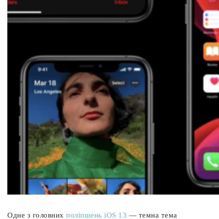
Одне з головних
поліпшень iOS 13
— темна тема