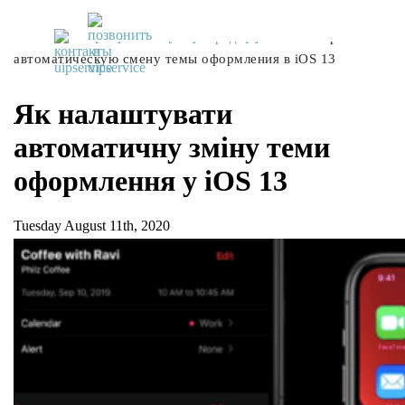
UiPservice
»
[:ru]Советы[:ua]Поради[:]
»
Как настроить
автоматическую смену темы оформления в iOS 13
Як налаштувати
автоматичну зміну теми
оформлення у iOS 13
Tuesday August 11th, 2020