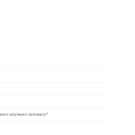
вного штучного інтелекту?