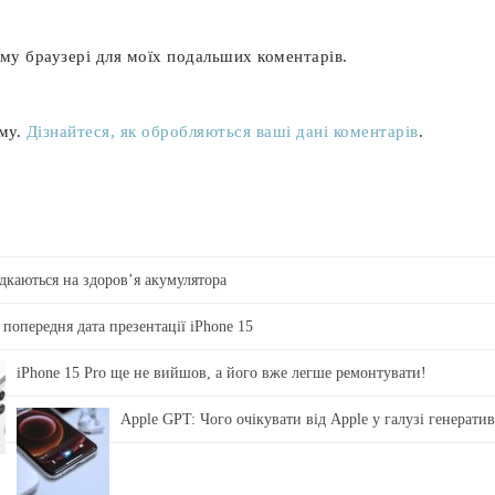
ьому браузері для моїх подальших коментарів.
аму.
Дізнайтеся, як обробляються ваші дані коментарів
.
ідкаються на здоровʼя акумулятора
 попередня дата презентації iPhone 15
iPhone 15 Pro ще не вийшов, а його вже легше ремонтувати!
Apple GPT: Чого очікувати від Apple у галузі генерати