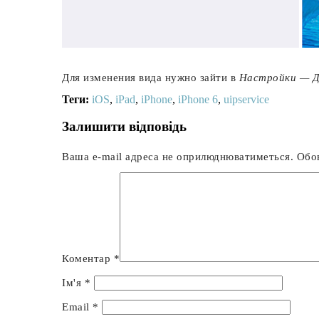
Для изменения вида нужно зайти в
Настройки — Д
Теги:
iOS
,
iPad
,
iPhone
,
iPhone 6
,
uipservice
Залишити відповідь
Ваша e-mail адреса не оприлюднюватиметься.
Обов
Коментар
*
Ім'я
*
Email
*