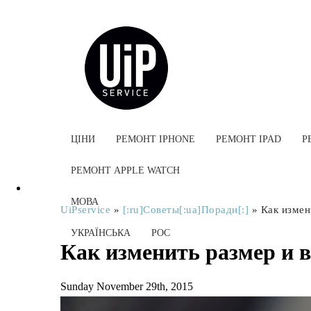
ЦІНИ
РЕМОНТ IPHONE
РЕМОНТ IPAD
Р
РЕМОНТ APPLE WATCH
МОВА
UiPservice
»
[:ru]Советы[:ua]Поради[:]
»
Как измен
УКРАЇНСЬКА
РОС
Как изменить размер и 
Sunday November 29th, 2015