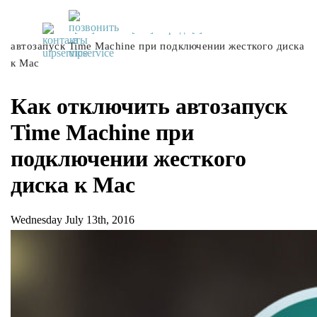
UiPservice
»
[:ru]Советы[:ua]Поради[:]
»
Как отключить
автозапуск Time Machine при подключении жесткого диска
к Mac
Как отключить автозапуск
Time Machine при
подключении жесткого
диска к Mac
Wednesday July 13th, 2016