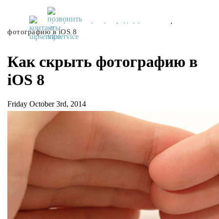
UiPservice
»
[:ru]Советы[:ua]Поради[:]
»
Как скрыть
фотографию в iOS 8
Как скрыть фотографию в
iOS 8
Friday October 3rd, 2014