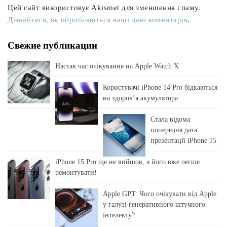
Цей сайт використовує Akismet для зменшення спаму.
Дізнайтеся, як обробляються ваші дані коментарів
.
Свежие публикации
Настав час очікування на Apple Watch X
Користувачі iPhone 14 Pro бідкаються
на здоровʼя акумулятора
Стала відома
попередня дата
презентації iPhone 15
iPhone 15 Pro ще не вийшов, а його вже легше
ремонтувати!
Apple GPT: Чого очікувати від Apple
у галузі генеративного штучного
інтелекту?