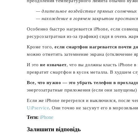
преодоления температурного лимита обычно нужн
— длительное воздействие прямых солнечных 
— нахождение в горячем закрытом простанст
Особенно быстро нагревается iPhone, если совмеща
ресурсозатратная из-за графики) сидя в очень жар
Кроме того,
если смартфон нагревается почти д
можно отметить затемнение экрана (отключение яр
И это
не означает
, что вы должны класть iPhone в
превратит смартфон в кусок металла. В худшем слу
Все, что нужно — это убрать телефон в прохлад
энергозатратные приложения (если они запущены)
Если же iPhone перегрелся и выключился, после че
UiPservice
. Они точно не засунут его в морозильн
Теги:
iPhone
Залишити відповідь