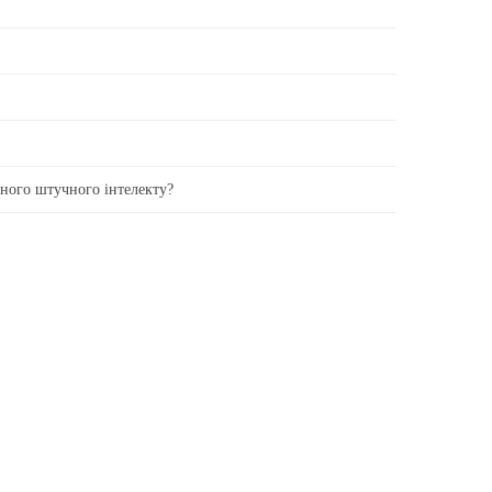
вного штучного інтелекту?