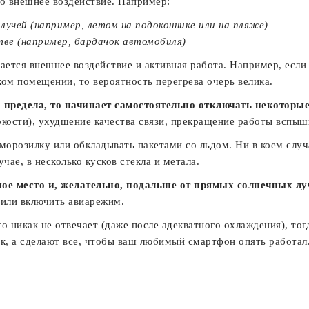
о внешнее воздействие. Например:
лучей (например, летом на подоконнике или на пляже)
ве (например, бардачок автомобиля)
ется внешнее воздействие и активная работа. Например, если иг
ком помещении, то вероятность перегрева очерь велика.
о предела, то начинает самостоятельно отключать некоторы
кости), ухудшение качества связи, прекращение работы вспышк
 морозилку или обкладывать пакетами со льдом. Ни в коем слу
чае, в несколько кусков стекла и метала.
ное место и, желательно, подальше от прямых солнечных лу
 или включить авиарежим.
го никак не отвечает (даже после адекватного охлаждения), то
ик, а сделают все, чтобы ваш любимый смартфон опять работал