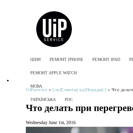
ЦІНИ
РЕМОНТ IPHONE
РЕМОНТ IPAD
Р
РЕМОНТ APPLE WATCH
МОВА
UiPservice
»
[:ru]Советы[:ua]Поради[:]
»
Что делат
УКРАЇНСЬКА
РОС
Что делать при перегрев
Wednesday June 1st, 2016