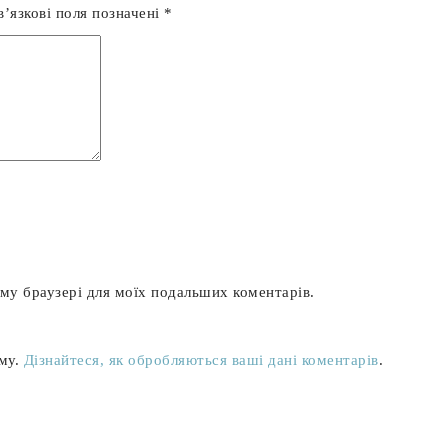
’язкові поля позначені
*
ьому браузері для моїх подальших коментарів.
аму.
Дізнайтеся, як обробляються ваші дані коментарів
.