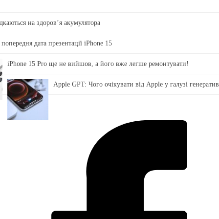
ідкаються на здоровʼя акумулятора
 попередня дата презентації iPhone 15
iPhone 15 Pro ще не вийшов, а його вже легше ремонтувати!
Apple GPT: Чого очікувати від Apple у галузі генерати