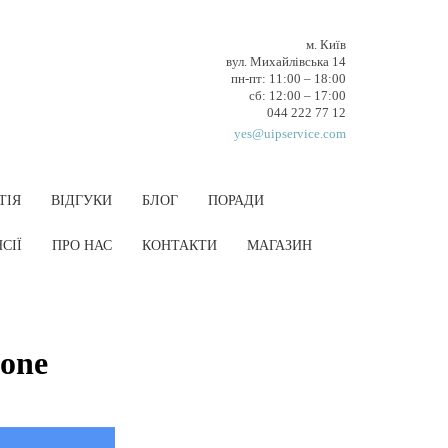
м. Київ
вул. Михайлівська 14
пн-пт: 11:00 – 18:00
cб: 12:00 – 17:00
044 222 77 12
yes@uipservice.com
ТІЯ
ВІДГУКИ
БЛОГ
ПОРАДИ
СІЇ
ПРО НАС
КОНТАКТИ
МАГАЗИН
hone