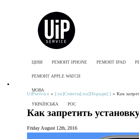
ЦІНИ
РЕМОНТ IPHONE
РЕМОНТ IPAD
Р
РЕМОНТ APPLE WATCH
МОВА
UiPservice
»
[:ru]Советы[:ua]Поради[:]
»
Как запре
УКРАЇНСЬКА
РОС
Как запретить установку
Friday August 12th, 2016