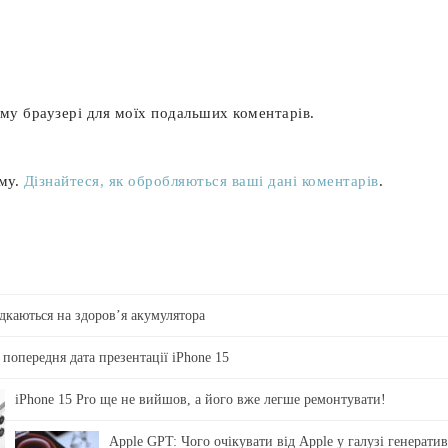
ьому браузері для моїх подальших коментарів.
аму.
Дізнайтеся, як обробляються ваші дані коментарів
.
ідкаються на здоровʼя акумулятора
 попередня дата презентації iPhone 15
iPhone 15 Pro ще не вийшов, а його вже легше ремонтувати!
Apple GPT: Чого очікувати від Apple у галузі генерати