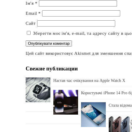
Ім'я
*
Email
*
Сайт
Зберегти моє ім'я, e-mail, та адресу сайту в ц
Цей сайт використовує Akismet для зменшення сп
Свежие публикации
Настав час очікування на Apple Watch X
Користувачі iPhone 14 Pro б
Стала відома