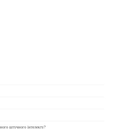
вного штучного інтелекту?