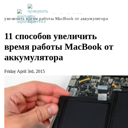
UiPservice
»
[:ru]Советы[:ua]Поради[:]
»
11 способов
увеличить время работы MacBook от аккумулятора
11 способов увеличить
время работы MacBook от
аккумулятора
Friday April 3rd, 2015