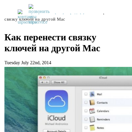
UiPservice
»
[:ru]Советы[:ua]Поради[:]
»
Как перенести
связку ключей на другой Mac
Как перенести связку
ключей на другой Mac
Tuesday July 22nd, 2014