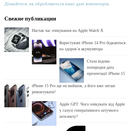
Дізнайтеся, як обробляються ваші дані коментарів
.
Свежие публикации
Настав час очікування на Apple Watch X
Користувачі iPhone 14 Pro бідкаються
на здоровʼя акумулятора
Стала відома
попередня дата
презентації iPhone 15
iPhone 15 Pro ще не вийшов, а його вже легше
ремонтувати!
Apple GPT: Чого очікувати від Apple
у галузі генеративного штучного
інтелекту?