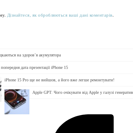
аму.
Дізнайтеся, як обробляються ваші дані коментарів
.
ідкаються на здоровʼя акумулятора
 попередня дата презентації iPhone 15
iPhone 15 Pro ще не вийшов, а його вже легше ремонтувати!
Apple GPT: Чого очікувати від Apple у галузі генерати