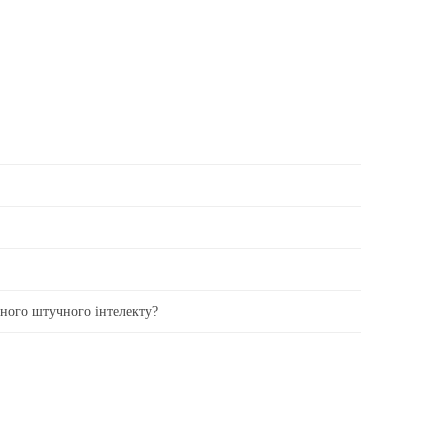
вного штучного інтелекту?