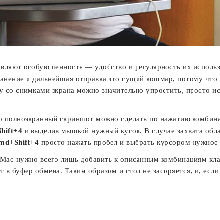
вляют особую ценность — удобство и регулярность их исполь
ранение и дальнейшая отправка это сущий кошмар, потому чт
ту со снимками экрана можно значительно упростить, просто и
что полноэкранный скриншот можно сделать по нажатию комби
hift+4
и выделив мышкой нужный кусок. В случае захвата обла
md+Shift+4
просто нажать пробел и выбрать курсором нужное 
а Mac нужно всего лишь добавить к описанным комбинациям к
ет в буфер обмена. Таким образом и стол не засоряется, и, ес