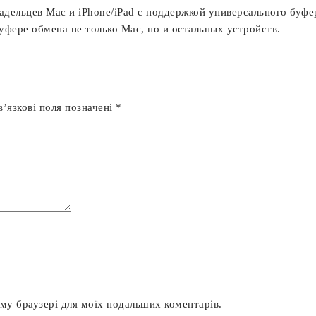
дельцев Mac и iPhone/iPad с поддержкой универсального буфер
уфере обмена не только Mac, но и остальных устройств.
’язкові поля позначені
*
ьому браузері для моїх подальших коментарів.