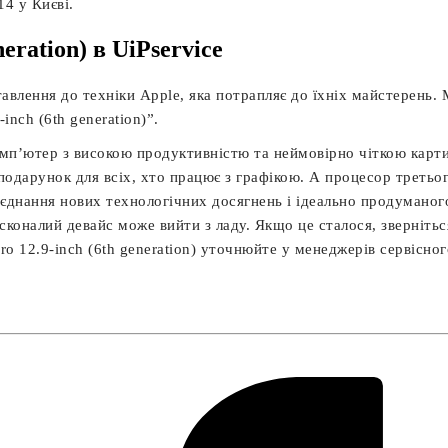
14 у Києві.
neration) в UiPservice
авлення до техніки Apple, яка потрапляє до їхніх майстерень.
inch (6th generation)”.
омп’ютер з високою продуктивністю та неймовірно чіткою кар
 подарунок для всіх, хто працює з графікою. А процесор третьо
єднання нових технологічних досягнень і ідеально продуманого
досконалий девайс може вийти з ладу. Якщо це сталося, звернітьс
ro 12.9-inch (6th generation) уточнюйте у менеджерів сервісног