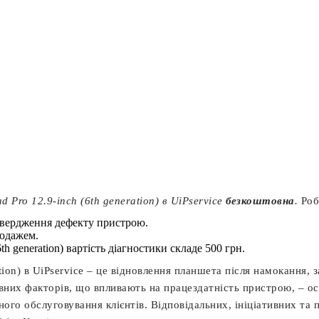
 Pro 12.9-inch (6th generation) в UiPservice
безкоштовна
.
Роб
твердження дефекту пристрою.
родажем.
6th generation) вартість діагностики складе 500 грн.
tion) в UiPservice – це відновлення планшета після намокання, 
них факторів, що впливають на працездатність пристрою, – ос
го обслуговування клієнтів. Відповідальних, ініціативних та п