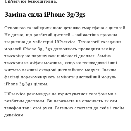
UiPservice безкоштовна.
Заміна скла iPhone 3g/3gs
Основною та найкрихкішою деталлю смартфона є дисплей.
Не дивно, що розбитий дисплей – найчастіша причина
звернення до майстерні UiPservice. Технології складання
моделей iPhone 3g, 3gs дозволяють проводити заміну
тачскріну не порушуючи цілісності дисплея. Заміна
тачскрин на айфон можлива, якщо не пошкоджені інші
життєво важливі складові дисплейного модуля. Інакше
фахівці порекомендують замінити дисплейний модуль
iPhone 3g/3gs цілком.
UiPservice рекомендує не користуватися телефонами з
розбитим дисплеєм. Ви наражаєте на опасность як сам
телефон так і свої руки. Ретельно ставтеся до себе і своїм
девайсам.