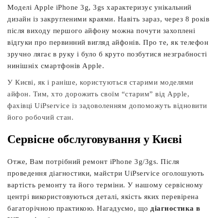
Моделі Apple iPhone 3g, 3gs характеризує унікальний
дизайн із закругленими краями. Навіть зараз, через 8 років
після виходу першого айфону можна почути захоплені
відгуки про первинний вигляд айфонів. Про те, як телефон
зручно лягає в руку і було б круто позбутися незграбності
нинішніх смартфонів Apple.
У Києві, як і раніше, користуються старими моделями
айфон. Тим, хто дорожить своїм “старим” від Apple,
фахівці UiPservice із задоволенням допоможуть відновити
його робочий стан.
Сервісне обслуговування у Києві
Отже, Вам потрібний ремонт iPhone 3g/3gs. Після
проведення діагностики, майстри UiPservice оголошують
вартість ремонту та його терміни. У нашому сервісному
центрі використовуються деталі, якість яких перевірена
багаторічною практикою. Нагадуємо, що
діагностика в