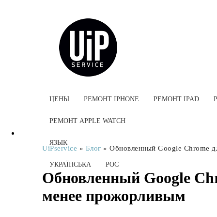
ЦЕНЫ
РЕМОНТ IPHONE
РЕМОНТ IPAD
РЕМОНТ APPLE WATCH
ЯЗЫК
UiPservice
»
Блог
»
Обновленный Google Chrome д
УКРАЇНСЬКА
РОС
Обновленный Google Ch
менее прожорливым