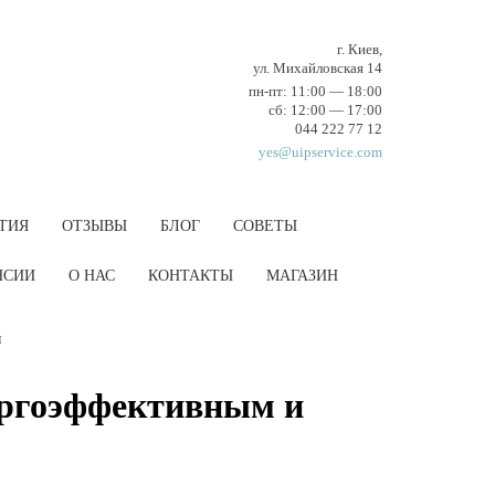
г. Киев,
ул. Михайловская 14
пн-пт: 11:00 — 18:00
cб: 12:00 — 17:00
044 222 77 12
yes@uipservice.com
ТИЯ
ОТЗЫВЫ
БЛОГ
СОВЕТЫ
НCИИ
О НАС
КОНТАКТЫ
МАГАЗИН
м
ергоэффективным и