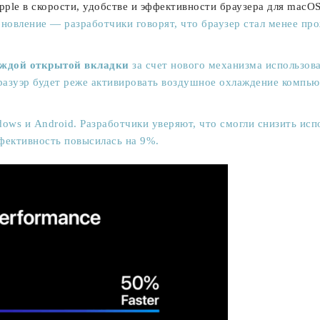
ple в скорости, удобстве и эффективности браузера для macOS,
бновление
— разработчики говорят, что браузер стал менее пр
аждой открытой вкладки
за счет нового механизма использова
бразуэр будет реже активировать воздушное охлаждение компью
dows и Android. Разработчики уверяют, что смогли снизить ис
ффективность повысилась на 9%.