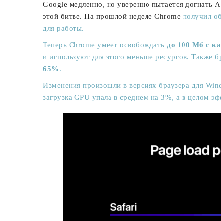
Google медленно, но уверенно пытается догнать Ap
этой битве. На прошлой неделе Chrome
получил о
для работы.
Теперь Chrome умеет освобождать
до 100 Мб с к
и используют для этого меньше ресурсов. Также 
65%
.
Изменения произошли в версиях браузера для Win
загрузка GPU упала в среднем на 3%, а в целом э