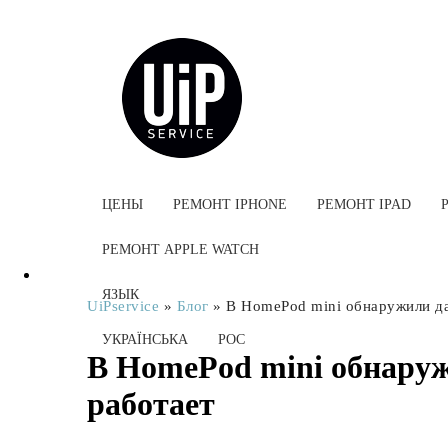
ЦЕНЫ
РЕМОНТ IPHONE
РЕМОНТ IPAD
РЕМОНТ APPLE WATCH
ЯЗЫК
UiPservice
»
Блог
»
В HomePod mini обнаружили да
УКРАЇНСЬКА
РОС
В HomePod mini обнаруж
работает