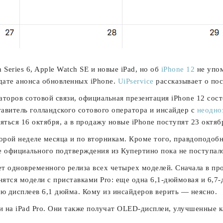
 Series 6, Apple Watch SE и новые iPad, но об
iPhone 12
не упом
дате анонса обновленных iPhone.
UiPservice
рассказывает о пос
торов сотовой связи, официальная презентация iPhone 12 сост
авитель голландского сотового оператора и инсайдер с
неодно
ться 16 октября, а в продажу новые iPhone поступят 23 октяб
орой неделе месяца и по вторникам. Кроме того, правдоподобн
ее официального подтверждения из Купертино пока не поступал
ет одновременного релиза всех четырех моделей. Cначала в пр
нятся модели с приставками Pro: еще одна 6,1-дюймовая и 6,
ю дисплеев 6,1 дюйма. Кому из инсайдеров верить — неясно.
жи на iPad Pro. Они также получат OLED-дисплеи, улучшенные