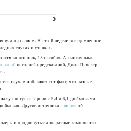
янула ни словом. На этой неделе осведомленные
ледних слухах и утечках.
оится во вторник, 13 октября. Аналогичными
значной
историей предсказаний, Джон Проссер.
ря.
ости слухам добавляет тот факт, что разные
о.
одажу поступят версии с 5,4 и 6,1-дюймовыми
7-дюймовая. Другие источники
говорят
об
 камеры и продвинутые аппаратные компоненты.