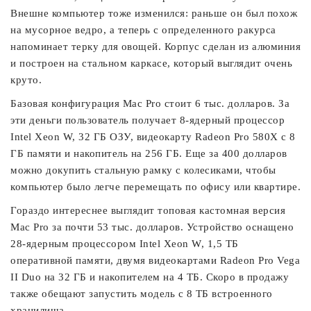
Внешне компьютер тоже изменился: раньше он был похож
на мусорное ведро, а теперь с определенного ракурса
напоминает терку для овощей. Корпус сделан из алюминия
и построен на стальном каркасе, который выглядит очень
круто.
Базовая конфигурация Mac Pro стоит 6 тыс. долларов. За
эти деньги пользователь получает 8-ядерный процессор
Intel Xeon W, 32 ГБ ОЗУ, видеокарту Radeon Pro 580X с 8
ГБ памяти и накопитель на 256 ГБ. Еще за 400 долларов
можно докупить стальную рамку с колесиками, чтобы
компьютер было легче перемещать по офису или квартире.
Гораздо интереснее выглядит топовая кастомная версия
Mac Pro за почти 53 тыс. долларов. Устройство оснащено
28-ядерным процессором Intel Xeon W, 1,5 ТБ
оперативной памяти, двумя видеокартами Radeon Pro Vega
II Duo на 32 ГБ и накопителем на 4 ТБ. Скоро в продажу
также обещают запустить модель с 8 ТБ встроенного
хранилища.