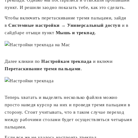
трекпада. Однако мы постарались и отыскали пропавший
пункт. И решили заодно показать тебе, как это сделать.
Чтобы включить перетаскивание тремя пальцами, зайди
в
Системные настройки →
Универсальный доступ
и в
сайдбаре отыщи пункт
Мышь и трекпад
.
Далее кликни по
Настройкам трекпада
и включи
Перетаскивание тремя пальцами
.
Теперь хватать и выделять несколько файлов можно
просто наведя курсор на них и проведя тремя пальцами в
сторону. Стоит учитывать, что в таком случае переход
между рабочими столами будет осуществляться четырьмя
пальцами.
Если все же не удалось настроить трекпад