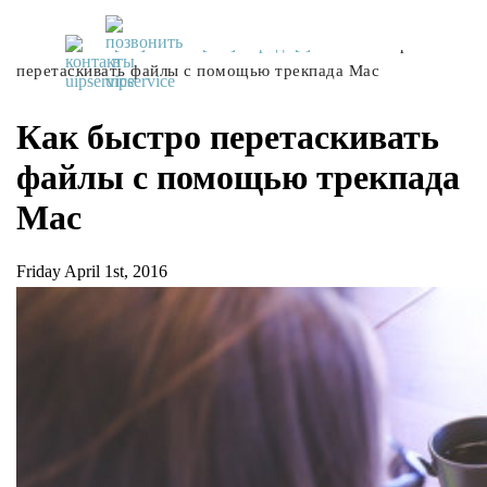
UiPservice
»
[:ru]Советы[:ua]Поради[:]
»
Как быстро
перетаскивать файлы с помощью трекпада Mac
Как быстро перетаскивать
файлы с помощью трекпада
Mac
Friday April 1st, 2016