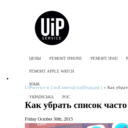
ЦЕНЫ
РЕМОНТ IPHONE
РЕМОНТ IPAD
РЕМОНТ APPLE WATCH
ЯЗЫК
UiPservice
»
[:ru]Советы[:ua]Поради[:]
»
Как убрат
УКРАЇНСЬКА
РОС
Как убрать список часто
Friday October 30th, 2015