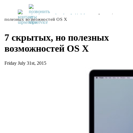
UiPservice
»
[:ru]Советы[:ua]Поради[:]
»
7 скрытых, но
полезных возможностей OS X
7 скрытых, но полезных
возможностей OS X
Friday July 31st, 2015