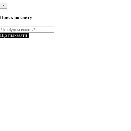
×
Поиск по сайту
Що підказати?