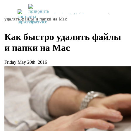
UiPservice
»
[:ru]Советы[:ua]Поради[:]
»
Как быстро
удалять файлы и папки на Mac
Как быстро удалять файлы
и папки на Mac
Friday May 20th, 2016