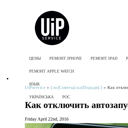
ЦЕНЫ
РЕМОНТ IPHONE
РЕМОНТ IPAD
РЕМОНТ APPLE WATCH
ЯЗЫК
UiPservice
»
[:ru]Советы[:ua]Поради[:]
»
Как отключ
УКРАЇНСЬКА
РОС
Как отключить автозапус
Friday April 22nd, 2016