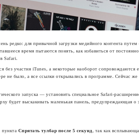
ень редко: для привычной загрузки медийного контента путем
 оставшееся время пытаются понять, как избавиться от постоянн
в Safari.
ся без участия iTunes, а некоторые наоборот сопровождаются е
е не было, а все ссылки открывались в программе. Сейчас же 
тического запуска — установить специальное Safari-расширен
рху будет выскакивать маленькая панель, предупреждающая о 
с пункта
Спрятать тулбар после 5 секунд
, так как всплывающ