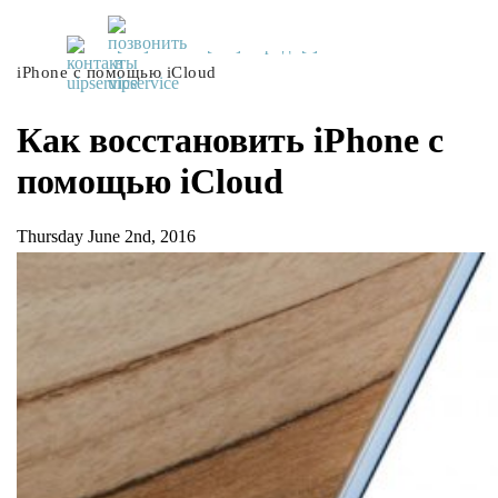
UiPservice
»
[:ru]Советы[:ua]Поради[:]
»
Как восстановить
iPhone с помощью iCloud
Как восстановить iPhone с
помощью iCloud
Thursday June 2nd, 2016