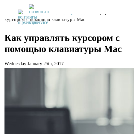
UiPservice
»
[:ru]Советы[:ua]Поради[:]
»
Как управлять
курсором с помощью клавиатуры Mac
Как управлять курсором с
помощью клавиатуры Mac
Wednesday January 25th, 2017