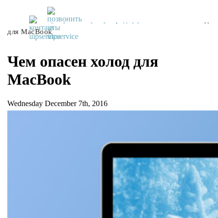
UiPservice
»
[:ru]Советы[:ua]Поради[:]
»
Чем опасен холод
для MacBook
Чем опасен холод для
MacBook
Wednesday December 7th, 2016