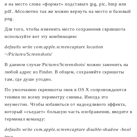
и на место слова «формат» подставьте jpg, pic, bmp или
pdf. Абсолютно так же можно вернуть на место и базовый
png.
Для того, чтобы изменить место сохранения скриншота
используйте вот эту комбинацию:
defaults write com.apple.screencapture location
~/Pictures/Screenshots/
В данном случае Pictures/Screenshots/ можно заменить на
любой адрес из Finder. В общем, сохраняйте скришоты
там, где душе угодно.
По умолчанию скриншоты окок в OS X сопровождаются
тенями по всему периметру снимка. Иногда это
неуместно. Чтобы избавиться от надоедливого эффекта,
который «съедает» большую часть изображения, введите в
терминал команду:
defaults write com.apple.screencapture disable-shadow -bool
true