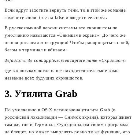
Если вдруг захотите вернуть тени, то в этой же команде
замените слово true на false и введите ее снова.
В русскоязычной версии системы все скринштоы по
умолчанию называются «Снимками экрана». До чего же
неповоротливая конструкция! Чтобы распрощаться с ней,
бегом в терминал и вбиваем:
defaults write com.apple.screencapture name «Скриншот»
где в кавычках после name находится желаемое вами
название всех будущих скриншотов.
3. Утилита Grab
По умолчанию в OS X установлена утилита Grab (в
российской локализации — Снимок экрана), которая живет
там же, где и Терминал. Функционалом своим программа
не блещет, но может выполнять ровно те же функции, что