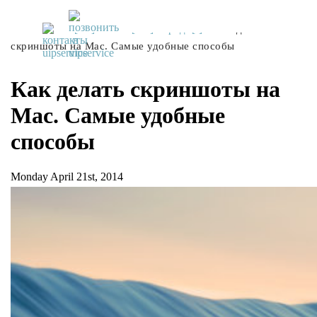
UiPservice
»
[:ru]Советы[:ua]Поради[:]
»
Как делать
скриншоты на Mac. Самые удобные способы
Как делать скриншоты на
Mac. Самые удобные
способы
Monday April 21st, 2014