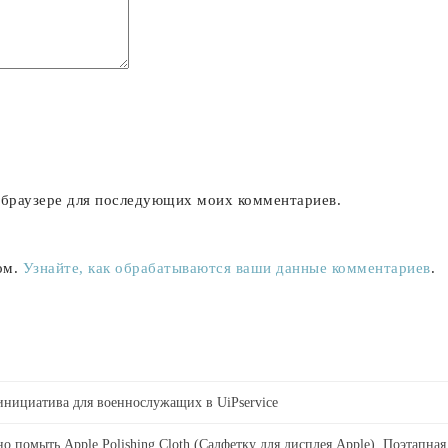
м браузере для последующих моих комментариев.
ом.
Узнайте, как обрабатываются ваши данные комментариев
.
 инициатива для военнослужащих в UiPservice
о помыть Apple Polishing Cloth (Салфетку для дисплея Apple). Поэтапная