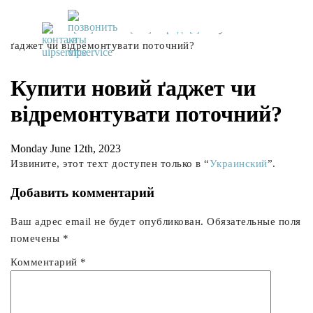
UiPservice
»
[:ru]Советы[:ua]Поради[:]
»
Купити новий
ґаджет чи відремонтувати поточний?
Купити новий ґаджет чи
відремонтувати поточний?
Monday June 12th, 2023
Извините, этот техт доступен только в “
Украинский
”.
Добавить комментарий
Ваш адрес email не будет опубликован.
Обязательные поля
помечены
*
Комментарий
*