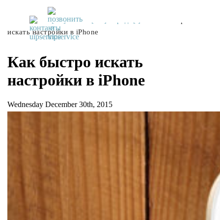
UiPservice
»
[:ru]Советы[:ua]Поради[:]
»
Как быстро
искать настройки в iPhone
Как быстро искать
настройки в iPhone
Wednesday December 30th, 2015