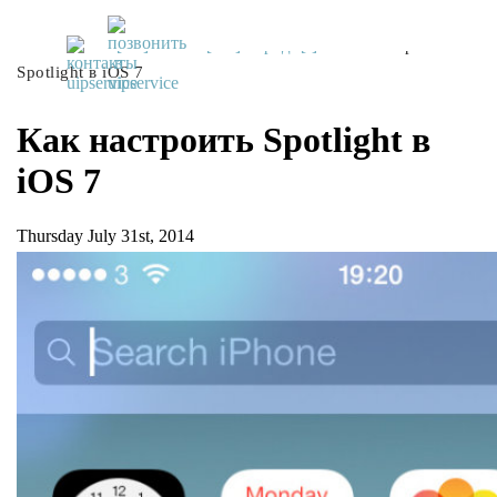
UiPservice
»
[:ru]Советы[:ua]Поради[:]
»
Как настроить
Spotlight в iOS 7
Как настроить Spotlight в
iOS 7
Thursday July 31st, 2014