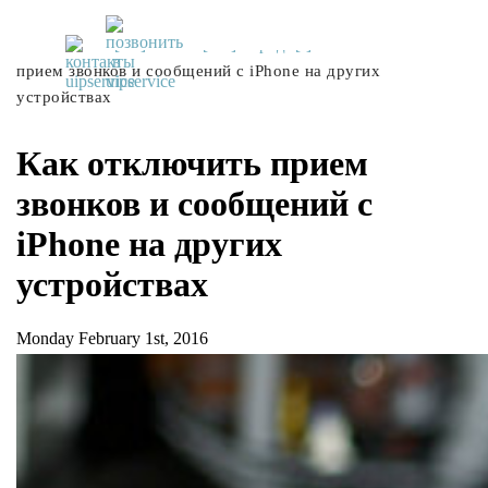
UiPservice
»
[:ru]Советы[:ua]Поради[:]
»
Как отключить
прием звонков и сообщений с iPhone на других
устройствах
Как отключить прием
звонков и сообщений с
iPhone на других
устройствах
Monday February 1st, 2016