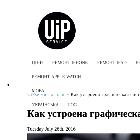
ЦІНИ
РЕМОНТ IPHONE
РЕМОНТ IPAD
Р
РЕМОНТ APPLE WATCH
МОВА
UiPservice
»
Блог
»
Как устроена графическая сис
УКРАЇНСЬКА
РОС
Как устроена графическ
Tuesday July 26th, 2016