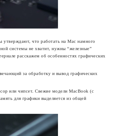
 утверждают, что работать на Mac намного
бной системы не хватит, нужны “железные”
атериале расскажем об особенностях графических
твечающий за обработку и вывод графических
ссор или чипсет. Свежие модели MacBook (с
память для графики выделяется из общей