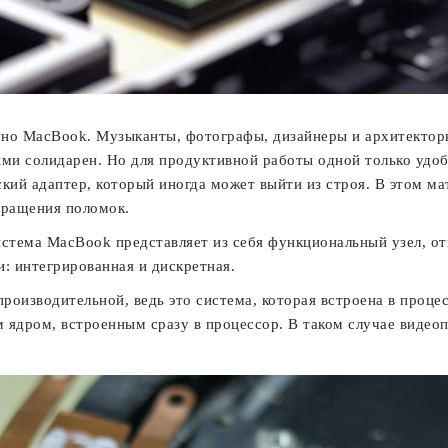
нно MacBook. Музыканты, фотографы, дизайнеры и архитекторы
ними солидарен. Но для продуктивной работы одной только удо
кий адаптер, который иногда может выйти из строя. В этом м
вращения поломок.
истема MacBook представляет из себя функциональный узел, о
и: интегрированная и дискретная.
производительной, ведь это система, которая встроена в проце
м ядром, встроенным сразу в процессор. В таком случае видео