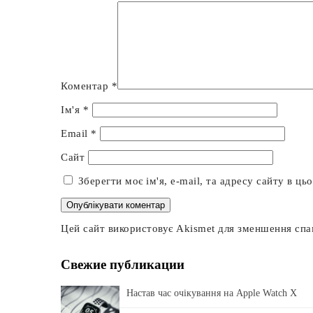
Коментар
*
Ім'я
*
Email
*
Сайт
Зберегти моє ім'я, e-mail, та адресу сайту в ц
Цей сайт використовує Akismet для зменшення сп
Свежие публикации
Настав час очікування на Apple Watch X