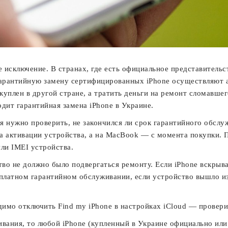
 исключение. В странах, где есть официальное представительст
 гарантийную замену сертифицированных iPhone осуществляют 
 куплен в другой стране, а тратить деньги на ремонт сломавше
одит гарантийная замена iPhone в Украине.
 нужно проверить, не закончился ли срок гарантийного обслу
та активации устройства, а на MacBook — с момента покупки. П
или IMEI устройства.
о не должно было подвергаться ремонту. Если iPhone вскрывал
платном гарантийном обслуживании, если устройство вышло из 
одимо отключить Find my iPhone в настройках iCloud — прове
вания, то любой iPhone (купленный в Украине официально или