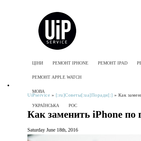
ЦІНИ
РЕМОНТ IPHONE
РЕМОНТ IPAD
Р
РЕМОНТ APPLE WATCH
МОВА
UiPservice
»
[:ru]Советы[:ua]Поради[:]
»
Как замен
УКРАЇНСЬКА
РОС
Как заменить iPhone по 
Saturday June 18th, 2016