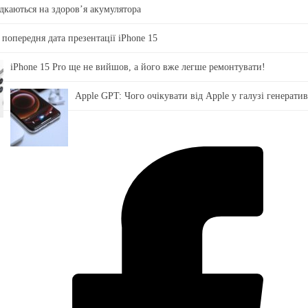
ідкаються на здоровʼя акумулятора
 попередня дата презентації iPhone 15
iPhone 15 Pro ще не вийшов, а його вже легше ремонтувати!
Apple GPT: Чого очікувати від Apple у галузі генерати