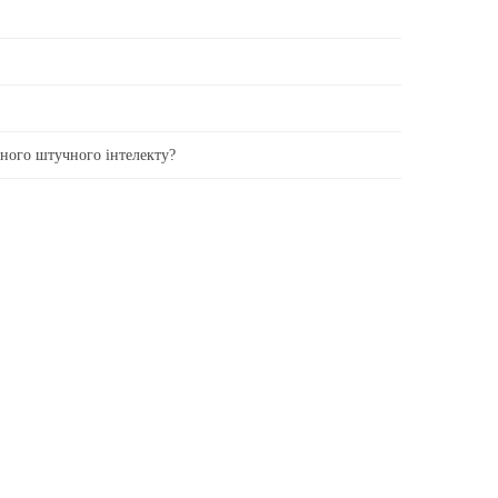
вного штучного інтелекту?