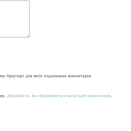
ьому браузері для моїх подальших коментарів.
аму.
Дізнайтеся, як обробляються ваші дані коментарів
.