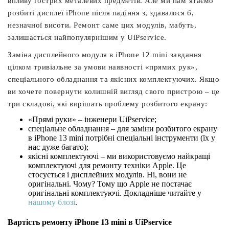
впливу гострих металевих предметів. Але ми пам’ятаємо
розбиті дисплеї iPhone після падіння з, здавалося б,
незначної висоти. Ремонт саме цих модулів, мабуть,
залишається найпопулярнішим у UiPservice.
Заміна дисплейного модуля в iPhone 12 mini завдання
цілком тривіальне за умови наявності «прямих рук»,
спеціального обладнання та якісних комплектуючих. Якщо
ви хочете повернути колишній вигляд свого пристрою – це
три складові, які вирішать проблему розбитого екрану:
«Прямі руки» – інженери UiPservice;
спеціальне обладнання – для заміни розбитого екрану
в iPhone 13 mini потрібні спеціальні інструменти (їх у
нас дуже багато);
якісні комплектуючі – ми використовуємо найкращі
комплектуючі для ремонту техніки Apple. Це
стосується і дисплейних модулів. Ні, вони не
оригінальні. Чому? Тому що Apple не постачає
оригінальні комплектуючі. Докладніше читайте у
нашому блозі
.
Вартість ремонту iPhone 13 mini в UiPservice