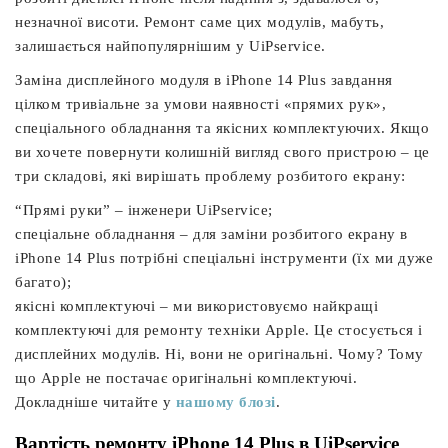
незначної висоти. Ремонт саме цих модулів, мабуть,
залишається найпопулярнішим у UiPservice.
Заміна дисплейного модуля в iPhone 14 Plus завдання
цілком тривіальне за умови наявності «прямих рук»,
спеціального обладнання та якісних комплектуючих. Якщо
ви хочете повернути колишній вигляд свого пристрою – це
три складові, які вирішать проблему розбитого екрану:
“Прямі руки” – інженери UiPservice;
спеціальне обладнання – для заміни розбитого екрану в
iPhone 14 Plus потрібні спеціальні інструменти (їх ми дуже
багато);
якісні комплектуючі – ми використовуємо найкращі
комплектуючі для ремонту техніки Apple. Це стосується і
дисплейних модулів. Ні, вони не оригінальні. Чому? Тому
що Apple не постачає оригінальні комплектуючі.
Докладніше читайте у
нашому блозі
.
Вартість ремонту iPhone 14 Plus в UiPservice