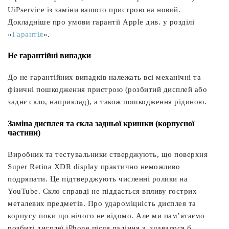
UiPservice із заміни вашого пристрою на новий.
Докладніше про умови гарантії Apple див. у розділі
«
Гарантія
».
Не гарантійні випадки
До не гарантійних випадків належать всі механічні та
фізичні пошкодження пристрою (розбитий дисплей або
заднє скло, наприклад), а також пошкодження рідиною.
Заміна дисплея та скла задньої кришки (корпусної
частини)
Виробник та тестувальники стверджують, що поверхня
Super Retina XDR display практично неможливо
подряпати. Це підтверджують численні ролики на
YouTube. Скло справді не піддається впливу гострих
металевих предметів. Про удароміцність дисплея та
корпусу поки що нічого не відомо. Але ми пам’ятаємо
розбиті дисплеї iPhone після падіння з, здавалося б,