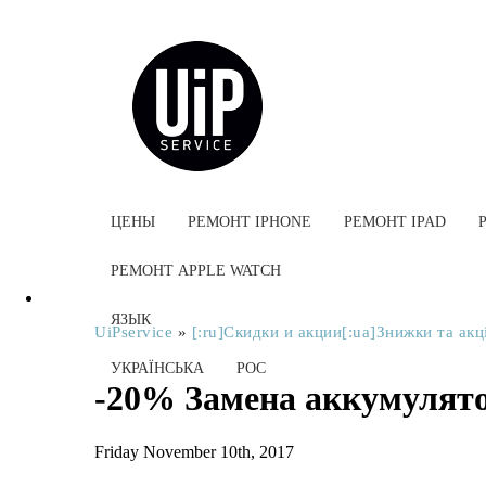
ЦЕНЫ
РЕМОНТ IPHONE
РЕМОНТ IPAD
РЕМОНТ APPLE WATCH
ЯЗЫК
UiPservice
»
[:ru]Скидки и акции[:ua]Знижки та акці
УКРАЇНСЬКА
РОС
-20% Замена аккумулят
Friday November 10th, 2017