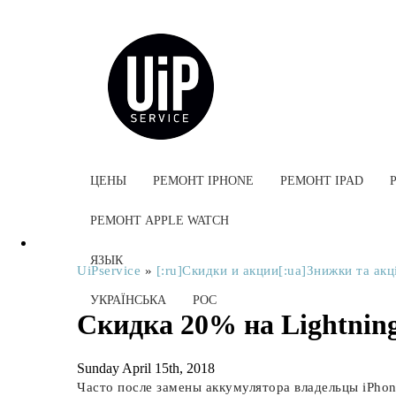
ЦЕНЫ
РЕМОНТ IPHONE
РЕМОНТ IPAD
РЕМОНТ APPLE WATCH
ЯЗЫК
UiPservice
»
[:ru]Скидки и акции[:ua]Знижки та акці
УКРАЇНСЬКА
РОС
Скидка 20% на Lightning
Sunday April 15th, 2018
Часто после замены аккумулятора владельцы iPhon