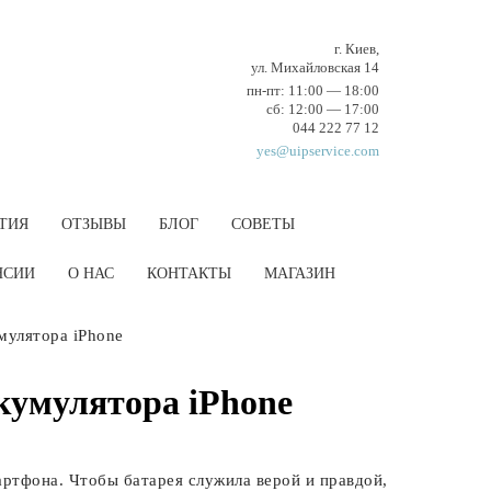
г. Киев,
ул. Михайловская 14
пн-пт: 11:00 — 18:00
cб: 12:00 — 17:00
044 222 77 12
yes@uipservice.com
ТИЯ
ОТЗЫВЫ
БЛОГ
СОВЕТЫ
НCИИ
О НАС
КОНТАКТЫ
МАГАЗИН
мулятора iPhone
ккумулятора iPhone
артфона. Чтобы батарея служила верой и правдой,