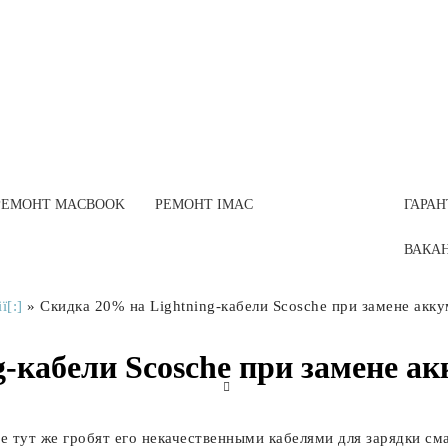
РЕМОНТ MACBOOK
РЕМОНТ IMAC
ГАРАН
ВАКА
ї[:]
»
Скидка 20% на Lightning-кабели Scosche при замене акку
-кабели Scosche при замене а
e тут же гробят его некачественными кабелями для зарядки см