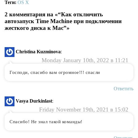
Теги:
OS X
2 комментария на «“Как отключить
автозапуск Time Machine при подключении
жесткого диска к Mac”»
Christina Kuzminova
:
Monday January 10th, 2022 в 11:21
Господи, спасибо вам огромное!!! спасли
Ответить
Vasya Durkinlast
:
Friday November 19th, 2021 в 15:02
Спасибо! Не знал такой команды!