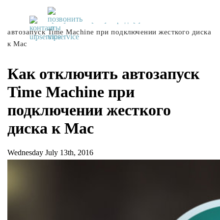
UiPservice
»
[:ru]Советы[:ua]Поради[:]
»
Как отключить
автозапуск Time Machine при подключении жесткого диска
к Mac
Как отключить автозапуск
Time Machine при
подключении жесткого
диска к Mac
Wednesday July 13th, 2016