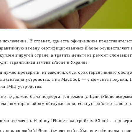
 исключение. В странах, где есть официальное представительст
 гарантийную замену сертифицированных iPhone осуществляют 
 куплен в другой стране, а тратить деньги на ремонт сломавше
одит гарантийная замена iPhone в Украине.
 нужно проверить, не закончился ли срок гарантийного обслу
та активации устройства, а на MacBook — с момента покупки. П
или IMEI устройства.
о не должно было подвергаться ремонту. Если iPhone вскрывал
платном гарантийном обслуживании, если устройство вышло из 
одимо отключить Find my iPhone в настройках iCloud — прове
вания, то любой iPhone (купленный в Украине официально или