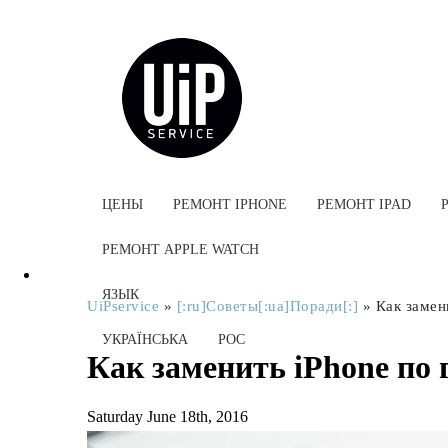
ЦЕНЫ
РЕМОНТ IPHONE
РЕМОНТ IPAD
РЕМОНТ APPLE WATCH
ЯЗЫК
UiPservice
»
[:ru]Советы[:ua]Поради[:]
»
Как замен
УКРАЇНСЬКА
РОС
Как заменить iPhone по 
Saturday June 18th, 2016