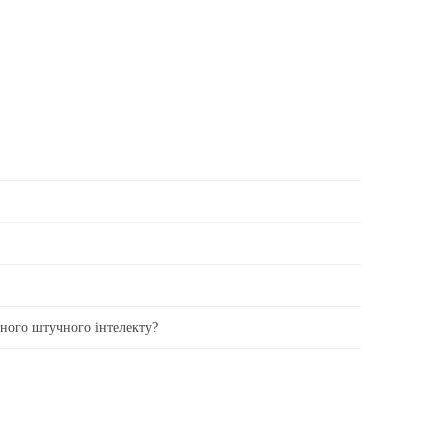
вного штучного інтелекту?