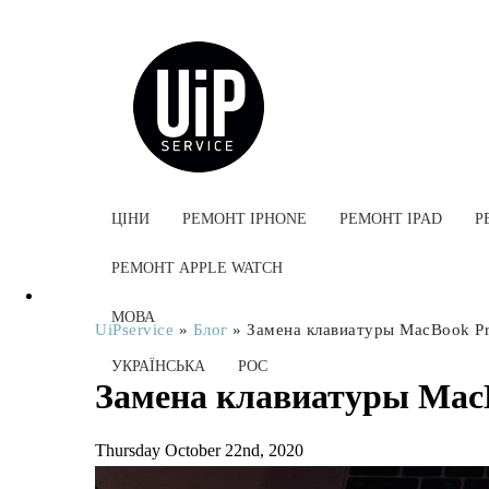
ЦІНИ
РЕМОНТ IPHONE
РЕМОНТ IPAD
Р
РЕМОНТ APPLE WATCH
МОВА
UiPservice
»
Блог
»
Замена клавиатуры MacBook Pro
УКРАЇНСЬКА
РОС
Замена клавиатуры MacB
Thursday October 22nd, 2020