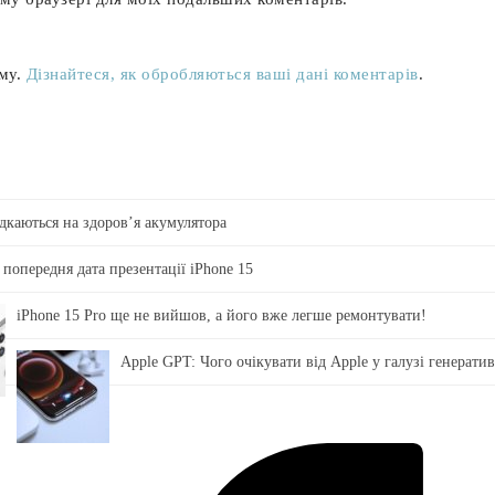
аму.
Дізнайтеся, як обробляються ваші дані коментарів
.
ідкаються на здоровʼя акумулятора
 попередня дата презентації iPhone 15
iPhone 15 Pro ще не вийшов, а його вже легше ремонтувати!
Apple GPT: Чого очікувати від Apple у галузі генерати