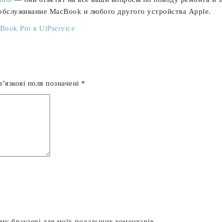
обслуживание MacBook и любого другого устройства Apple.
ook Pro в UiPservice
’язкові поля позначені
*
ьому браузері для моїх подальших коментарів.