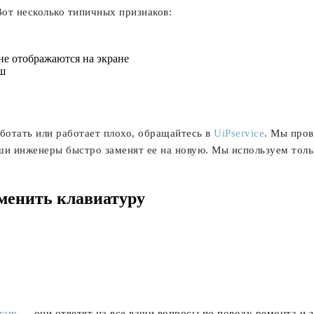
 Вот несколько типичных признаков:
не отображаются на экране
иш
ботать или работает плохо, обращайтесь в
UiPservice
. Мы про
аши инженеры быстро заменят ее на новую. Мы используем толь
менить клавиатуру
gram
— они ответят на все ваши вопросы по поводу ремонта и з