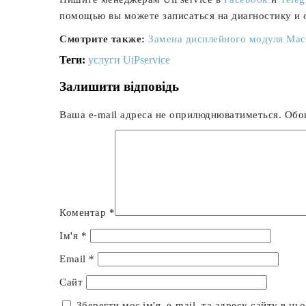
помощью вы можете записаться на диагностику и 
Смотрите также:
Замена дисплейного модуля MacB
Теги:
услуги UiPservice
Залишити відповідь
Ваша e-mail адреса не оприлюднюватиметься.
Обов
Коментар
*
Ім'я
*
Email
*
Сайт
Зберегти моє ім'я, e-mail, та адресу сайту в ц