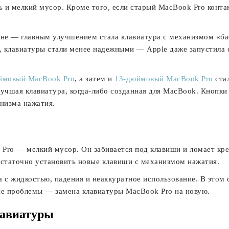
ь и мелкий мусор. Кроме того, если старый MacBook Pro конта
йне — главным улучшением стала клавиатура с механизмом «б
ы, клавиатуры стали менее надежными — Apple даже запустила
ймовый MacBook Pro
, а затем и
13-дюймовый MacBook Pro
ста
лучшая клавиатура, когда-либо созданная для MacBook. Кнопк
низма нажатия.
Pro — мелкий мусор. Он забивается под клавиши и ломает кре
остаточно установить новые клавиши с механизмом нажатия.
 с жидкостью, падения и неаккуратное использование. В этом 
е проблемы — замена клавиатуры MacBook Pro на новую.
лавиатуры