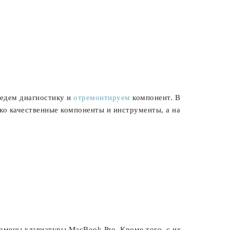
ведем диагностику и
отремонтируем
компонент. В
ко качественные компоненты и инструменты, а на
амены клавиатуры MacBook Pro. Кроме того, с их